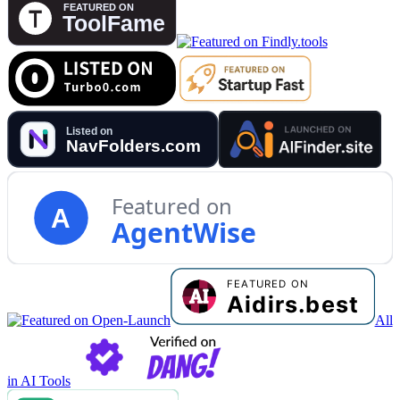
Featured on
A
AgentWise
All
in AI Tools