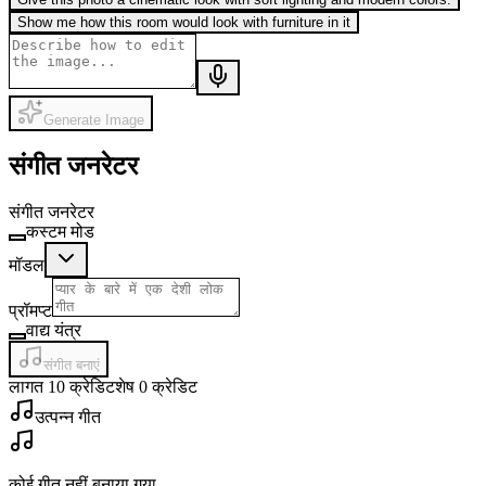
Show me how this room would look with furniture in it
Generate Image
संगीत जनरेटर
संगीत जनरेटर
कस्टम मोड
मॉडल
प्रॉमप्ट
वाद्य यंत्र
संगीत बनाएं
लागत 10 क्रेडिट
शेष 0 क्रेडिट
उत्पन्न गीत
कोई गीत नहीं बनाया गया