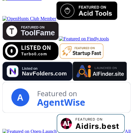
Featured on
A
AgentWise
All