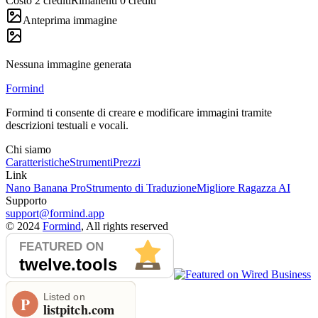
Costo 2 crediti
Rimanenti 0 crediti
Anteprima immagine
Nessuna immagine generata
Formind
Formind ti consente di creare e modificare immagini tramite
descrizioni testuali e vocali.
Chi siamo
Caratteristiche
Strumenti
Prezzi
Link
Nano Banana Pro
Strumento di Traduzione
Migliore Ragazza AI
Supporto
support@formind.app
©
2024
Formind
, All rights reserved