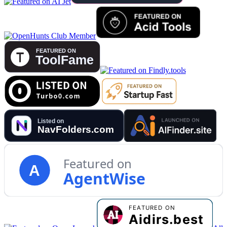
Featured on
A
AgentWise