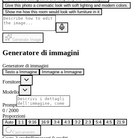
Give this photo a cinematic look with soft lighting and modern colors.
Show me how this room would look with furniture in it
Generate Image
Generatore di immagini
Generatore di immagini
Testo a Immagine
Immagine a Immagine
Fornitore
Modello
Prompt
0
/
2000
Proporzioni
Auto
1:1
9:16
16:9
3:4
4:3
3:2
2:3
5:4
4:5
21:9
Caricamento...