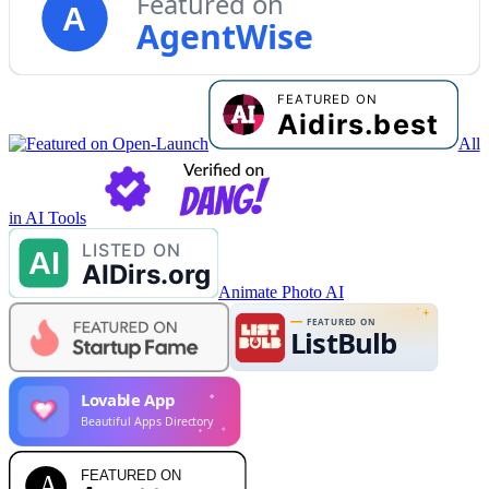
Featured on
A
AgentWise
All
in AI Tools
Animate Photo AI