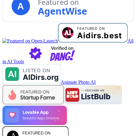
Featured on
A
AgentWise
All
in AI Tools
Animate Photo AI