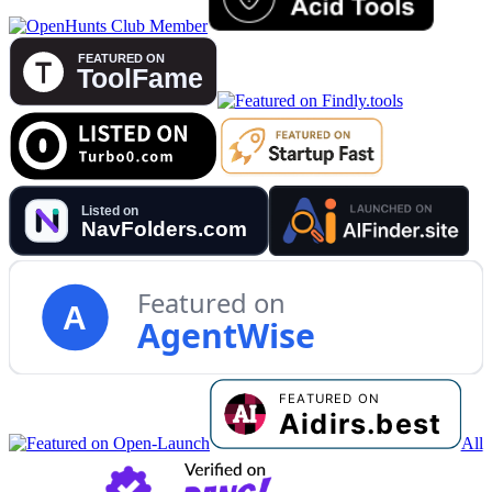
Featured on
A
AgentWise
All