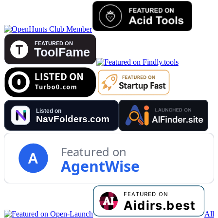
Featured on
A
AgentWise
All