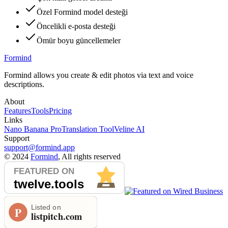
Özel Formind model desteği
Öncelikli e-posta desteği
Ömür boyu güncellemeler
Formind
Formind allows you create & edit photos via text and voice
descriptions.
About
Features
Tools
Pricing
Links
Nano Banana Pro
Translation Tool
Veline AI
Support
support@formind.app
©
2024
Formind
, All rights reserved